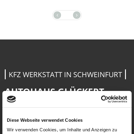
KFZ WERKSTATT IN SCHWEINFURT
AUTOHAUS GLÜCKERT
Die Autowerkstatt von Autohaus Glückert ist eine freie,
markenoffene Kfz-Meisterwerkstatt mit langjähriger
Diese Webseite verwendet Cookies
Erfahrung bei der Instandsetzung und Wartung von
Wir verwenden Cookies, um Inhalte und Anzeigen zu
Personenkraftwagen aller Fabrikate, insbesondere